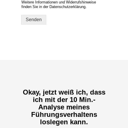
A
lt
e
r
n
a
ti
v
e
:
Okay, jetzt weiß ich, dass
ich mit der 10 Min.-
Analyse meines
Führungsverhaltens
loslegen kann.
Aber wie geht es dann
weiter?