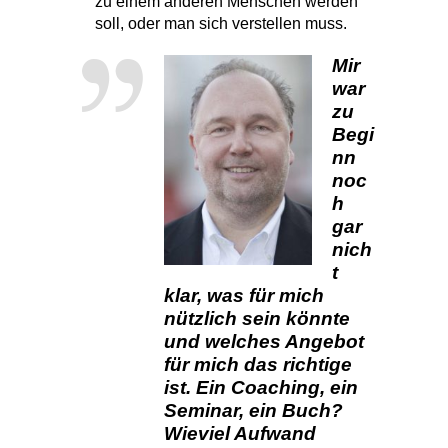
zu einem anderen Menschen werden
soll, oder man sich verstellen muss.
Mir
war
zu
Begi
nn
noc
h
gar
nich
t
klar, was für mich
nützlich sein könnte
und welches Angebot
für mich das richtige
ist. Ein Coaching, ein
Seminar, ein Buch?
Wieviel Aufwand