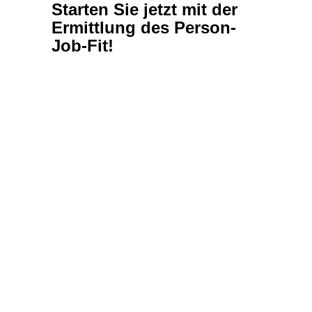
Das Kombiprofil ermittelt,
welche Soft-Skills ein Job
erfordert und welches
Verhalten ein Mitarbeiter
hat.
Wenn Sie eine Auswertung zu der Frage
wünschen, inwiefern die Soft-Skills als
Job-Anforderungen zu dem Verhalten
eines Mitarbeiters passen, dann klicken