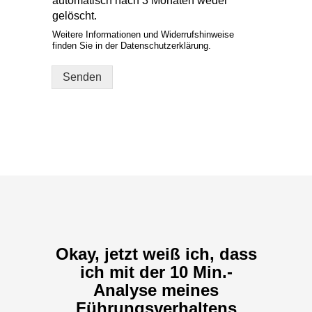
finden Sie in der Datenschutzerklärung.
Senden
A
lt
e
r
n
a
ti
v
e
:
Okay, jetzt weiß ich, dass
ich mit der 10 Min.-
Analyse meines
Führungsverhaltens
loslegen kann.